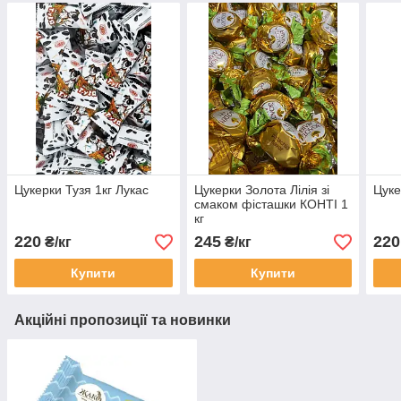
Цукерки Тузя 1кг Лукас
Цукерки Золота Лілія зі
Цуке
смаком фісташки КОНТІ 1
кг
220
245
220
₴/кг
₴/кг
Купити
Купити
Акційні пропозиції та новинки