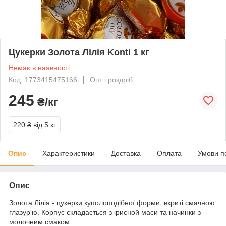
Цукерки Золота Лілія Konti 1 кг
Немає в наявності
Код: 1773415475166
Опт і роздріб
245
₴/кг
220 ₴
від 5 кг
Опис
Характеристики
Доставка
Оплата
Умови п
Опис
Золота Лілія - цукерки куполоподібної форми, вкриті смачною
глазур'ю. Корпус складається з ірисной маси та начинки з
молочним смаком.