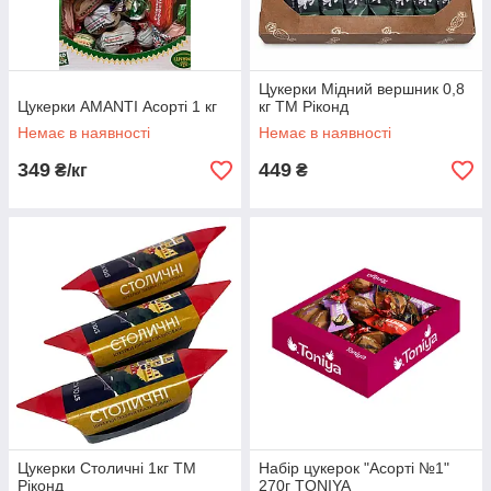
Цукерки Мідний вершник 0,8
Цукерки AMANTI Асорті 1 кг
кг ТМ Ріконд
Немає в наявності
Немає в наявності
349
449
₴/кг
₴
Цукерки Столичні 1кг ТМ
Набір цукерок "Асорті №1"
Ріконд
270г TONIYA