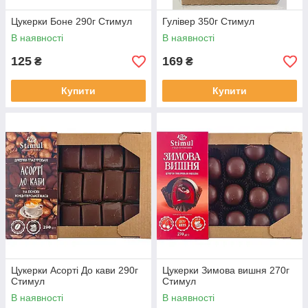
Цукерки Боне 290г Стимул
Гулівер 350г Стимул
В наявності
В наявності
125
169
₴
₴
Купити
Купити
Цукерки Асорті До кави 290г
Цукерки Зимова вишня 270г
Стимул
Стимул
В наявності
В наявності