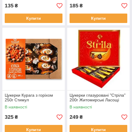
135
185
₴
₴
Купити
Купити
Цукерки Курага з горіхом
Цукерки глазуровані "Стріла"
250г Стимул
200г Житомирські Ласощі
В наявності
В наявності
325
249
₴
₴
Купити
Купити