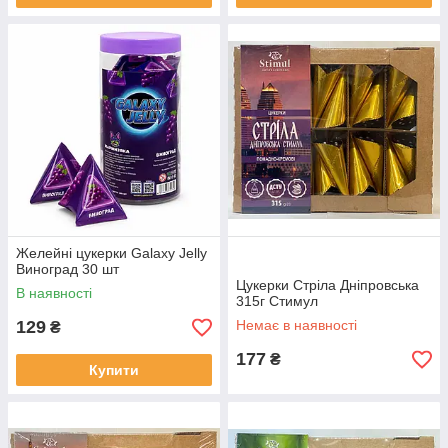
Желейні цукерки Galaxy Jelly
Виноград 30 шт
Цукерки Стріла Дніпровська
В наявності
315г Стимул
129
Немає в наявності
₴
177
₴
Купити