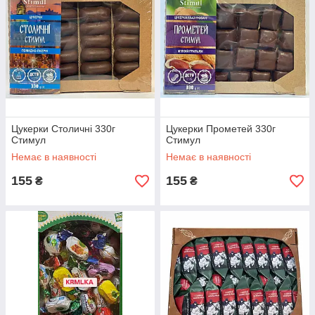
Цукерки Столичні 330г
Цукерки Прометей 330г
Стимул
Стимул
Немає в наявності
Немає в наявності
155
155
₴
₴