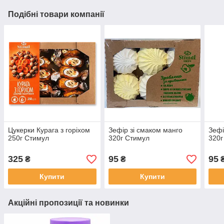
Подібні товари компанії
Цукерки Курага з горіхом
Зефір зі смаком манго
Зефі
250г Стимул
320г Стимул
320г
325
95
95
₴
₴
Купити
Купити
Акційні пропозиції та новинки