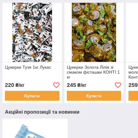
Цукерки Тузя 1кг Лукас
Цукерки Золота Лілія зі
Цуке
смаком фісташки КОНТІ 1
моло
кг
Конт
220
245
259
₴/кг
₴/кг
Купити
Купити
Акційні пропозиції та новинки