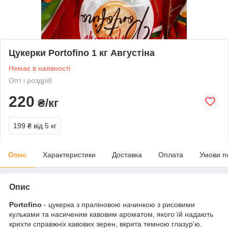
Цукерки Portofino 1 кг Августіна
Немає в наявності
Опт і роздріб
220
₴/кг
199 ₴
від 5 кг
Опис
Характеристики
Доставка
Оплата
Умови п
Опис
Portofino
- цукерка з праліновою начинкою з рисовими
кульками та насиченим кавовим ароматом, якого їй надають
крихти справжніх кавових зерен, вкрита темною глазур'ю.