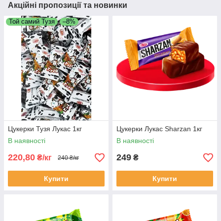
Акційні пропозиції та новинки
Той самий Тузя
–8%
Цукерки Тузя Лукас 1кг
Цукерки Лукас Sharzan 1кг
В наявності
В наявності
220,80
249
₴/кг
₴
240 ₴/кг
Купити
Купити