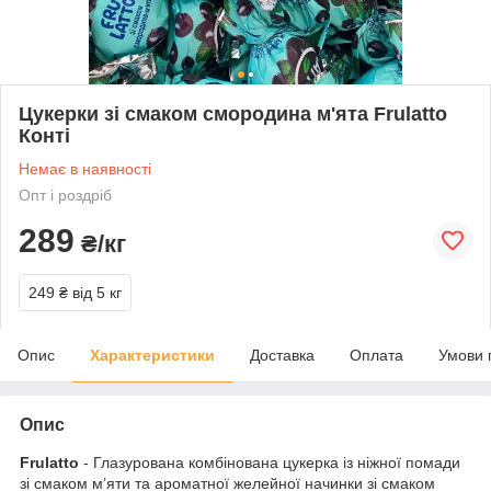
Цукерки зі смаком смородина м'ята Frulatto
Конті
Немає в наявності
Опт і роздріб
289
₴/кг
249 ₴
від 5 кг
Опис
Характеристики
Доставка
Оплата
Умови 
Опис
Frulatto
- Глазурована комбінована цукерка із ніжної помади
зі смаком м’яти та ароматної желейної начинки зі смаком