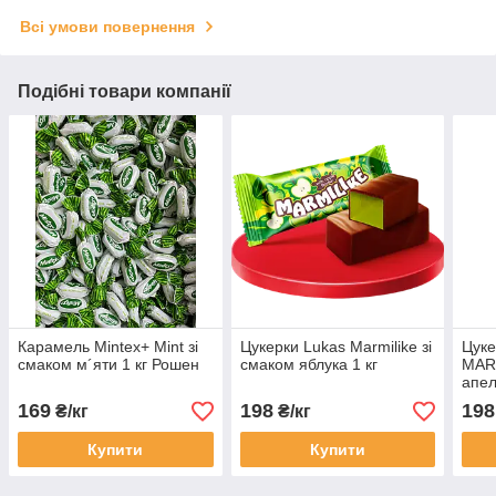
Всі умови повернення
Подібні товари компанії
Карамель Mintex+ Mint зі
Цукерки Lukas Marmilike зі
Цук
смаком м´яти 1 кг Рошен
смаком яблука 1 кг
MARM
апел
169
198
198
₴/кг
₴/кг
Купити
Купити