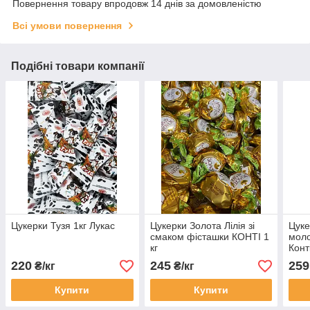
Повернення товару впродовж 14 днів за домовленістю
Всі умови повернення
Подібні товари компанії
Цукерки Тузя 1кг Лукас
Цукерки Золота Лілія зі
Цуке
смаком фісташки КОНТІ 1
моло
кг
Конт
220
245
259
₴/кг
₴/кг
Купити
Купити