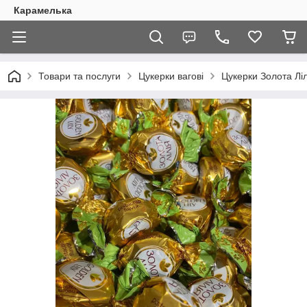
Карамелька
Товари та послуги
Цукерки вагові
Цукерки Золота Ліл