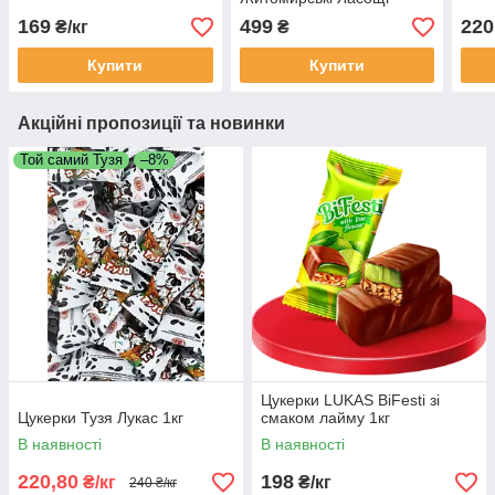
169
499
220
₴/кг
₴
Купити
Купити
Акційні пропозиції та новинки
Той самий Тузя
–8%
Цукерки LUKAS BiFesti зі
Цукерки Тузя Лукас 1кг
смаком лайму 1кг
В наявності
В наявності
220,80
198
₴/кг
₴/кг
240 ₴/кг