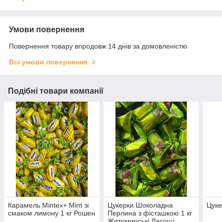
Умови повернення
Повернення товару впродовж 14 днів за домовленістю
Всі умови повернення
Подібні товари компанії
Карамель Mintex+ Mint зі
Цукерки Шоколадна
Цуке
смаком лимону 1 кг Рошен
Перлина з фісташкою 1 кг
Житомирські Ласощі