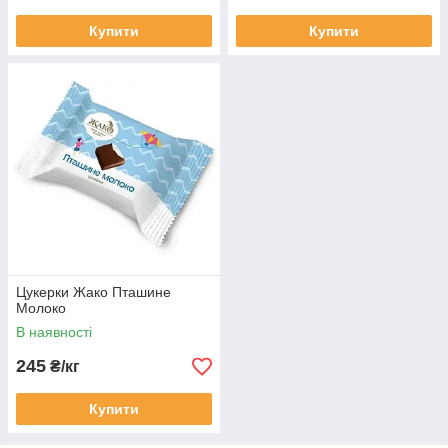
Купити
Купити
Цукерки Жако Пташине
Молоко
В наявності
245
₴/кг
Купити