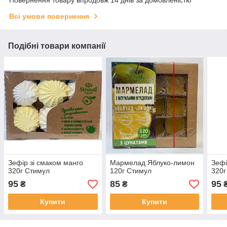
Всі умови повернення
Подібні товари компанії
Зефір зі смаком манго
Мармелад Яблуко-лимон
Зефі
320г Стимул
120г Стимул
320г
95
85
95
₴
₴
Купити
Купити