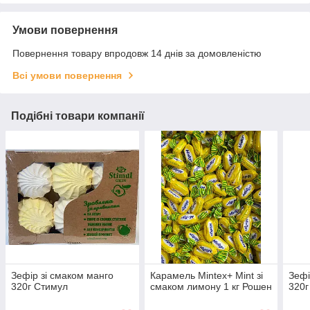
Умови повернення
Повернення товару впродовж 14 днів за домовленістю
Всі умови повернення
Подібні товари компанії
Зефір зі смаком манго
Карамель Mintex+ Mint зі
Зефі
320г Стимул
смаком лимону 1 кг Рошен
320г