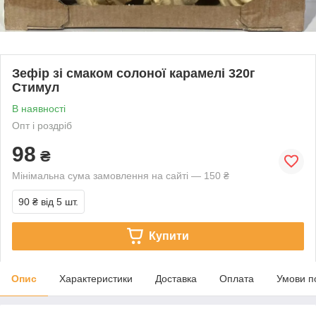
Зефір зі смаком солоної карамелі 320г
Стимул
В наявності
Опт і роздріб
98
₴
Мінімальна сума замовлення на сайті — 150 ₴
90 ₴
від 5 шт.
Купити
Опис
Характеристики
Доставка
Оплата
Умови п