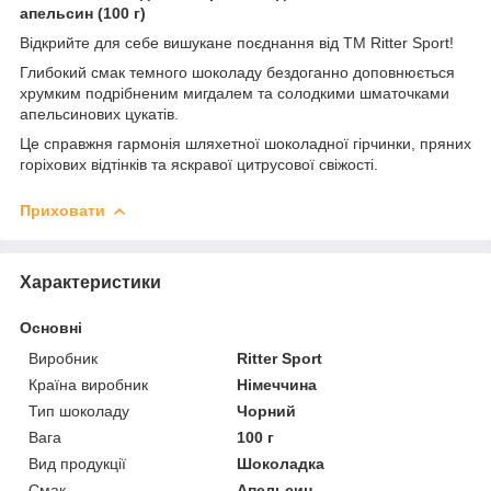
апельсин (100 г)
Відкрийте для себе вишукане поєднання від ТМ Ritter Sport!
Глибокий смак темного шоколаду бездоганно доповнюється
хрумким подрібненим мигдалем та солодкими шматочками
апельсинових цукатів.
Це справжня гармонія шляхетної шоколадної гірчинки, пряних
горіхових відтінків та яскравої цитрусової свіжості.
Приховати
Характеристики
Основні
Виробник
Ritter Sport
Країна виробник
Німеччина
Тип шоколаду
Чорний
Вага
100 г
Вид продукції
Шоколадка
Смак
Апельсин