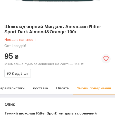
Шоколад чорний Мигдаль Апельсин Ritter
Sport Dark Almond&Orange 100г
Немає в наявності
Опт і роздріб
95
₴
Мінімальна сума замовлення на сайті — 150 ₴
90 ₴
від 3 шт.
арактеристики
Доставка
Оплата
Умови повернення
Опис
Темний шоколад Ritter Sport: мигдаль та сонячний