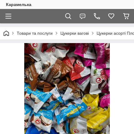
Карамелька
Товари та послуги
Цукерки вагові
Цукерки асорті Пло