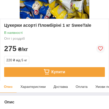
Цукерки асорті Пломбіріні 1 кг SweeTale
В наявності
Опт і роздріб
275
₴/кг
220 ₴
від 5 кг
Купити
Опис
Характеристики
Доставка
Оплата
Умови п
Опис