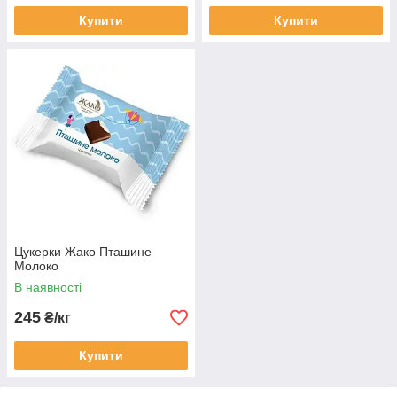
Купити
Купити
Цукерки Жако Пташине
Молоко
В наявності
245
₴/кг
Купити