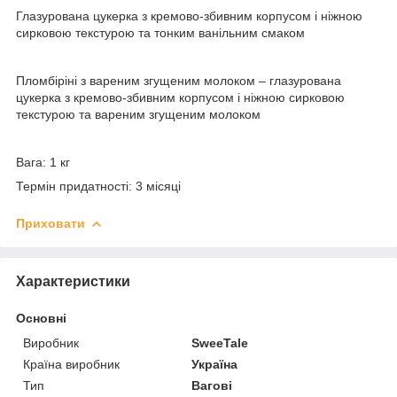
Глазурована цукерка з кремово-збивним корпусом і ніжною
сирковою текстурою та тонким ванільним смаком
Пломбіріні з вареним згущеним молоком – глазурована
цукерка з кремово-збивним корпусом і ніжною сирковою
текстурою та вареним згущеним молоком
Вага: 1 кг
Термін придатності: 3 місяці
Приховати
Характеристики
Основні
Виробник
SweeTale
Країна виробник
Україна
Тип
Вагові