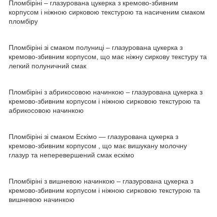
Пломбіріні – глазурована цукерка з кремово-збивним
корпусом і ніжною сирковою текстурою та насиченим смаком
пломбіру
Пломбіріні зі смаком полуниці – глазурована цукерка з
кремово-збивним корпусом, що має ніжну сиркову текстуру та
легкий полуничний смак
Пломбіріні з абрикосовою начинкою – глазурована цукерка з
кремово-збивним корпусом і ніжною сирковою текстурою та
абрикосовою начинкою
Пломбіріні зі смаком Ескімо — глазурована цукерка з
кремово-збивним корпусом , що має вишукану молочну
глазур та неперевершений смак ескімо
Пломбіріні з вишневою начинкою – глазурована цукерка з
кремово-збивним корпусом і ніжною сирковою текстурою та
вишневою начинкою