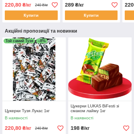
220,80
289
220
₴/кг
₴/кг
240 ₴/кг
Купити
Купити
Акційні пропозиції та новинки
Той самий Тузя
–8%
Цукерки LUKAS BiFesti зі
Цукерки Тузя Лукас 1кг
смаком лайму 1кг
В наявності
В наявності
220,80
198
₴/кг
₴/кг
240 ₴/кг