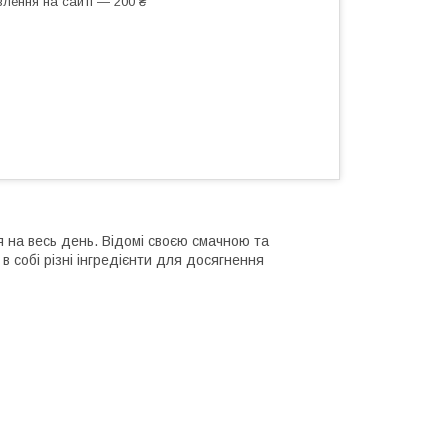
лення на сайті — 200 ₴
я на весь день. Відомі своєю смачною та
 собі різні інгредієнти для досягнення