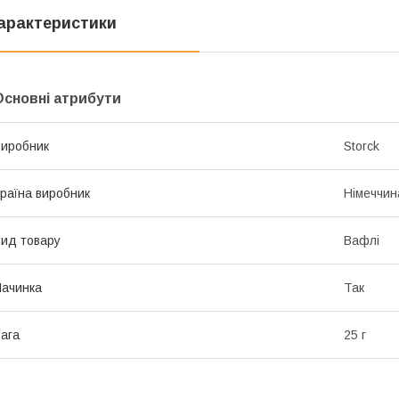
арактеристики
Основні атрибути
иробник
Storck
раїна виробник
Німеччин
ид товару
Вафлі
ачинка
Так
ага
25 г