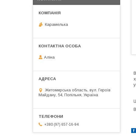
Карамелька
Аліна
В
х
у
Житомирська область, вул. Героїв
Майдану, 54, Попільня, Україна
Ц
В
+380 (97) 657-16-94