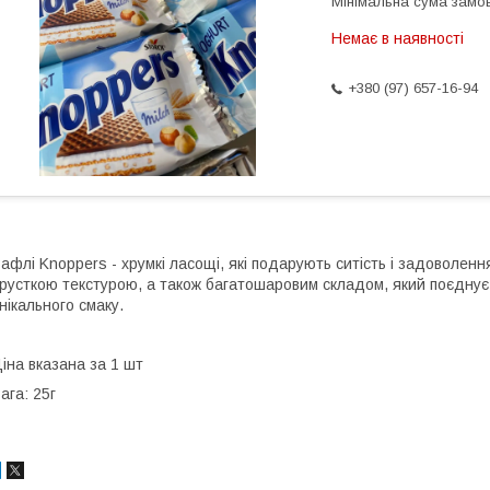
Мінімальна сума замов
Немає в наявності
+380 (97) 657-16-94
афлі Knoppers - хрумкі ласощі, які подарують ситість і задоволенн
русткою текстурою, а також багатошаровим складом, який поєднує в
нікального смаку.
іна вказана за 1 шт
ага: 25г