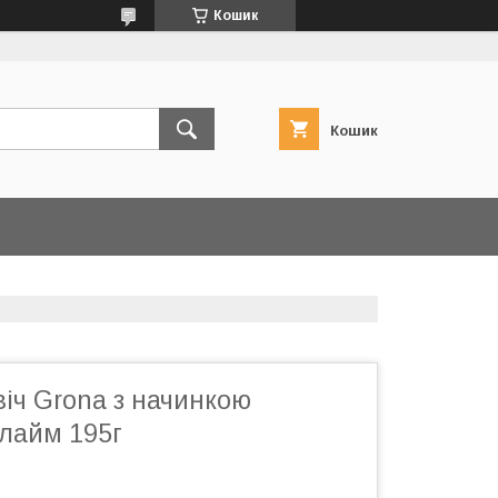
Кошик
Кошик
іч Grona з начинкою
 лайм 195г