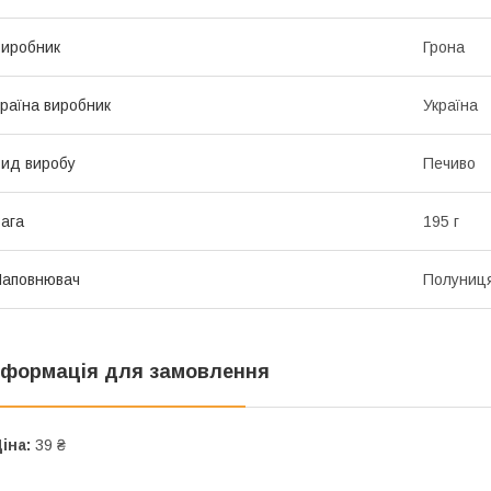
иробник
Грона
раїна виробник
Україна
ид виробу
Печиво
ага
195 г
Наповнювач
Полуниц
нформація для замовлення
іна:
39 ₴