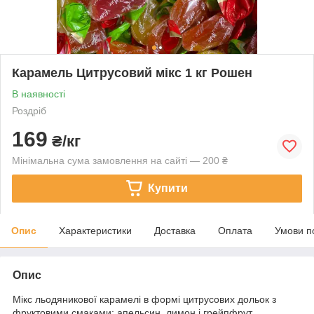
Карамель Цитрусовий мікс 1 кг Рошен
В наявності
Роздріб
169
₴/кг
Мінімальна сума замовлення на сайті — 200 ₴
Купити
Опис
Характеристики
Доставка
Оплата
Умови п
Опис
Мікс льодяникової карамелі в формі цитрусових дольок з
фруктовими смаками: апельсин, лимон і грейпфрут.