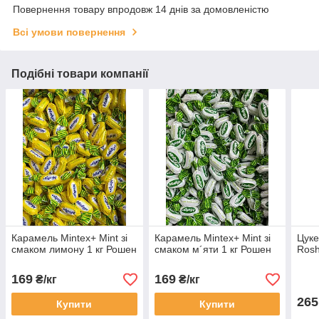
Повернення товару впродовж 14 днів за домовленістю
Всі умови повернення
Подібні товари компанії
Карамель Mintex+ Mint зі
Карамель Mintex+ Mint зі
Цуке
смаком лимону 1 кг Рошен
смаком м´яти 1 кг Рошен
Rosh
169
169
₴/кг
₴/кг
265
Купити
Купити