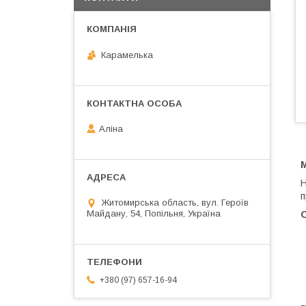
Карамелька
Аліна
М
Н
п
Житомирська область, вул. Героїв
Майдану, 54, Попільня, Україна
+380 (97) 657-16-94