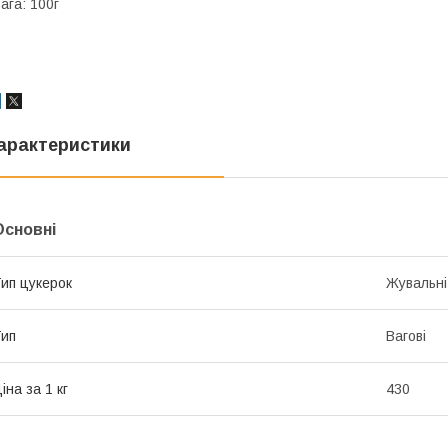
ага: 100г
арактеристики
Основні
ип цукерок
Жувальні
ип
Вагові
іна за 1 кг
430