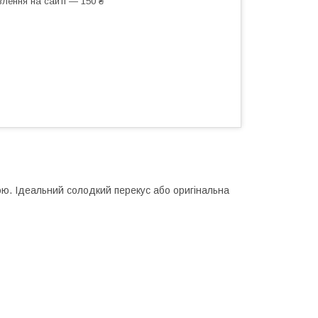
лення на сайті — 150 ₴
кою. Ідеальний солодкий перекус або оригінальна