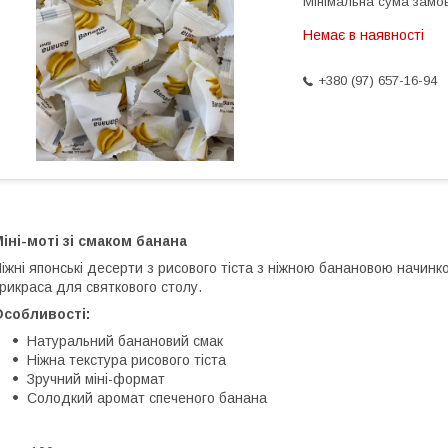
Мінімальна сума замов
Немає в наявності
+380 (97) 657-16-94
іні-моті зі смаком банана
іжні японські десерти з рисового тіста з ніжною банановою начин
рикраса для святкового столу.
Особливості:
Натуральний банановий смак
Ніжна текстура рисового тіста
Зручний міні-формат
Солодкий аромат спеченого банана