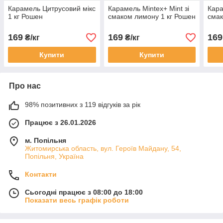
Карамель Цитрусовий мікс
Карамель Mintex+ Mint зі
Кара
1 кг Рошен
смаком лимону 1 кг Рошен
смак
169
169
169
₴/кг
₴/кг
Купити
Купити
Про нас
98% позитивних з 119 відгуків за рік
Працює з 26.01.2026
м. Попільня
Житомирська область, вул. Героїв Майдану, 54,
Попільня, Україна
Контакти
Сьогодні працює з 08:00 до 18:00
Показати весь графік роботи