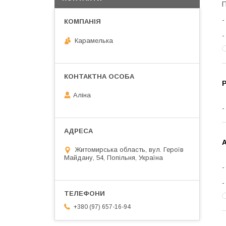
П
Карамелька
Р
Аліна
А
Житомирська область, вул. Героїв
Майдану, 54, Попільня, Україна
+380 (97) 657-16-94